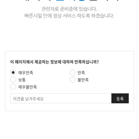
콘
이 페이지에서 제공하는 정보에 대하여 만족하십니까?
텐
만
매우만족
만족
츠
족
만
보통
불만족
도
족
매우불만족
평
도
가
의
조
견
사