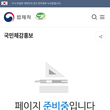
이 누리집은 대한민국 공식 전자정부 누리집입니다.
법
모
전
제
바
체
일
메
처
국민체감홍보
SNS
검
뉴
로
공
색
열
고
창
기
유
열
열
기
기