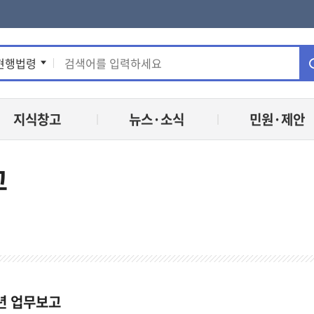
통
현행법령
합
지식창고
뉴스·소식
민원·제안
검
색
고
년 업무보고