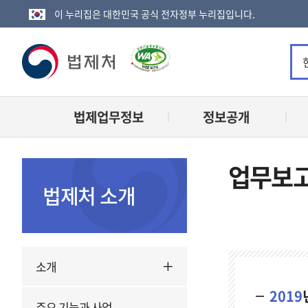
이 누리집은 대한민국 공식 전자정부 누리집입니다.
법
제
법제업무정보
정보공개
처
로
업무보
고
법제처 소개
업
소개
무
보
2019
고
주요 기능과 사업