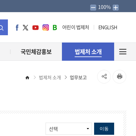
100%
어린이 법제처
ENGLISH
페
트
유
인
네
이
위
튜
스
이
통
스
터
브
타
버
북
그
블
합
국민체감홍보
법제처 소개
전
램
로
그
검
체
SNS
인
법제처 소개
업무보고
홈
색
메
공
쇄
유
뉴
열
열
기
이동