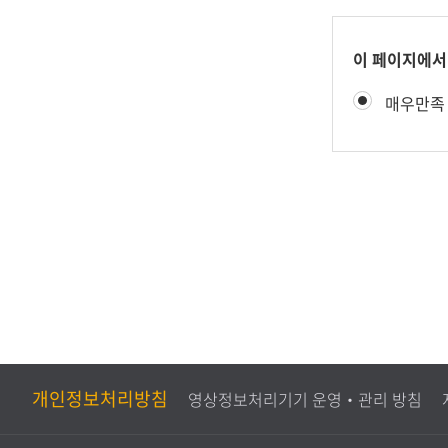
콘
이 페이지에서
텐
만
매우만족
츠
족
만
도
족
평
도
가
조
사
개인정보처리방침
영상정보처리기기 운영‧관리 방침