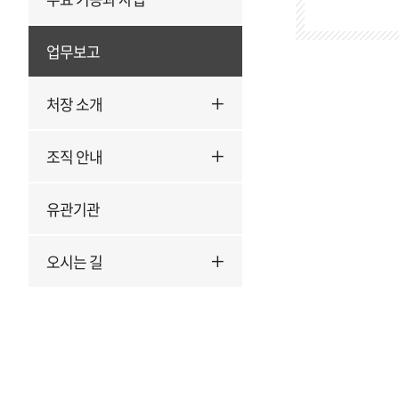
검
색
업무보고
처장 소개
조직 안내
유관기관
오시는 길